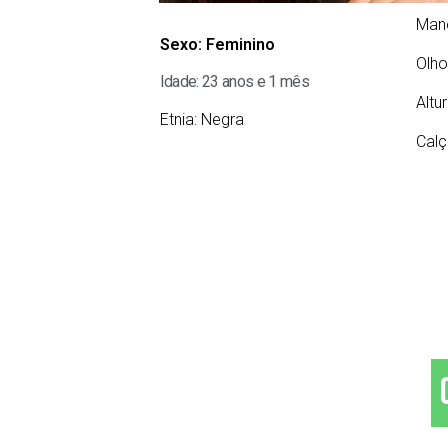
Man
Sexo:
Feminino
Olho
Idade: 23 anos e 1 mês
Altu
Etnia:
Negra
Calç