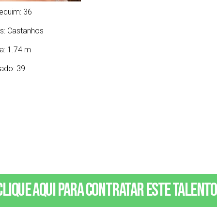
equim: 36
s:
Castanhos
ra: 1.74 m
ado: 39
Clique aqui para contratar este talento