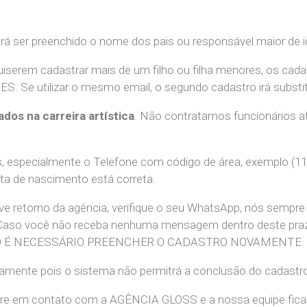
erá ser preenchido o nome dos pais ou responsável maior de i
uiserem cadastrar mais de um filho ou filha menores, os cada
e utilizar o mesmo email, o segundo cadastro irá substitui
ados na carreira artística
. Não contratamos funcionários at
 especialmente o Telefone com código de área, exemplo (11
ata de nascimento está correta.
teve retorno da agência, verifique o seu WhatsApp, nós sem
 Caso você não receba nenhuma mensagem dentro deste praz
. NÃO É NECESSÁRIO PREENCHER O CADASTRO NOVAMENTE.
retamente pois o sistema não permitrá a conclusão do cadastr
tre em contato com a AGÊNCIA GLOSS e a nossa equipe ficará