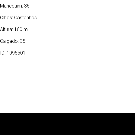
Manequim: 36
Olhos:
Castanhos
Altura: 160 m
Calçado: 35
ID: 1095501
10/05/1985