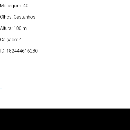
Manequim: 40
Olhos:
Castanhos
Altura: 180 m
Calçado: 41
ID: 182444616280
22/12/1982