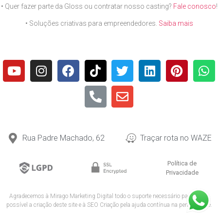
• Quer fazer parte da Gloss ou contratar nosso casting?
Fale conosco
!
• Soluções criativas para empreendedores.
Saiba mais
Rua Padre Machado, 62
Traçar rota no WAZE
Política de
Privacidade
Agradecemos à
Mirago Marketing Digital
todo o suporte necessário para tornar
possível a criação deste site e à
SEO Criação
pela ajuda contínua na performance.