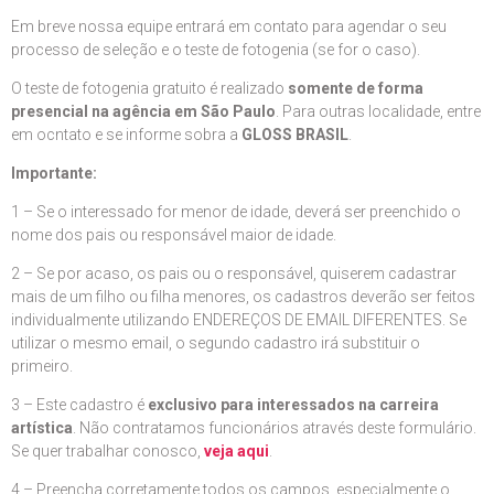
Em breve nossa equipe entrará em contato para agendar o seu
processo de seleção e o teste de fotogenia (se for o caso).
O teste de fotogenia gratuito é realizado
somente de forma
presencial na agência em São Paulo
. Para outras localidade, entre
em ocntato e se informe sobra a
GLOSS BRASIL
.
Importante:
1 – Se o interessado for menor de idade, deverá ser preenchido o
nome dos pais ou responsável maior de idade.
2 – Se por acaso, os pais ou o responsável, quiserem cadastrar
mais de um filho ou filha menores, os cadastros deverão ser feitos
individualmente utilizando ENDEREÇOS DE EMAIL DIFERENTES. Se
utilizar o mesmo email, o segundo cadastro irá substituir o
primeiro.
3 – Este cadastro é
exclusivo para interessados na carreira
artística
. Não contratamos funcionários através deste formulário.
Se quer trabalhar conosco,
veja aqui
.
4 – Preencha corretamente todos os campos, especialmente o