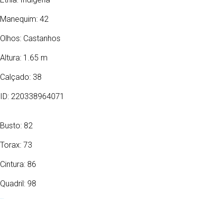
Manequim: 42
Olhos:
Castanhos
Altura: 1.65 m
Calçado: 38
ID: 220338964071
Busto: 82
Torax: 73
Cintura: 86
Quadril: 98
22/06/1982