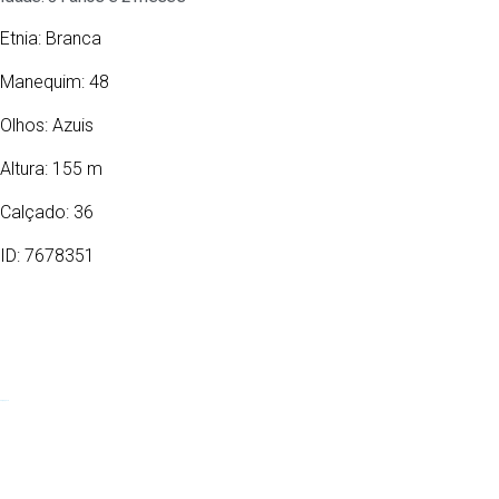
Etnia:
Branca
Manequim: 48
Olhos:
Azuis
Altura: 155 m
Calçado: 36
ID: 7678351
20/05/1965