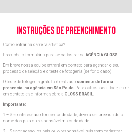
instruções de preenchimento
Como entrar na carreira artística?
Preencha o formulário para se cadastrar na
AGÊNCIA GLOSS
.
Em breve nossa equipe entrará em contato para agendar o seu
processo de seleção e o teste de fotogenia (se for o caso).
O teste de fotogenia gratuito é realizado
somente de forma
presencial na agência em São Paulo
. Para outras localidade, entre
em ocntato e se informe sobra a
GLOSS BRASIL
.
Importante:
1 – Se o interessado for menor de idade, deverá ser preenchido o
nome dos pais ou responsável maior de idade.
2 – Se por acaso, os pais ou o responsável, quiserem cadastrar