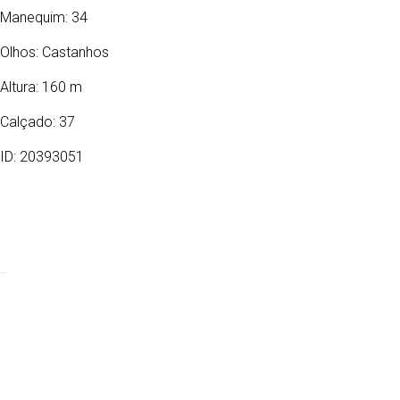
Manequim: 34
Olhos:
Castanhos
Altura: 160 m
Calçado: 37
ID: 20393051
04/08/2006