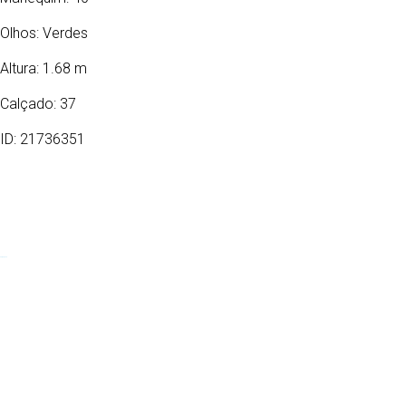
Olhos:
Verdes
Altura: 1.68 m
Calçado: 37
ID: 21736351
22/09/1982