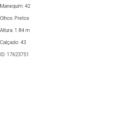
Manequim: 42
Olhos:
Pretos
Altura: 1.84 m
Calçado: 43
ID: 17623751
08/04/2006