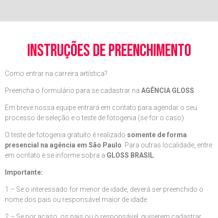
instruções de preenchimento
Como entrar na carreira artística?
Preencha o formulário para se cadastrar na
AGÊNCIA GLOSS
.
Em breve nossa equipe entrará em contato para agendar o seu
processo de seleção e o teste de fotogenia (se for o caso).
O teste de fotogenia gratuito é realizado
somente de forma
presencial na agência em São Paulo
. Para outras localidade, entre
em ocntato e se informe sobra a
GLOSS BRASIL
.
Importante:
1 – Se o interessado for menor de idade, deverá ser preenchido o
nome dos pais ou responsável maior de idade.
2 – Se por acaso, os pais ou o responsável, quiserem cadastrar