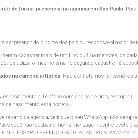
nte de forma presencial na agência em São Paulo
. Para
erá ser preenchido o nome dos pais ou responsável maior de i
uiserem cadastrar mais de um filho ou filha menores, os cada
e utilizar o mesmo email, o segundo cadastro irá substitui
ados na carreira artística
. Não contratamos funcionários at
 especialmente o Telefone com código de área, exemplo (11
ata de nascimento está correta.
teve retorno da agência, verifique o seu WhatsApp, nós sem
 Caso você não receba nenhuma mensagem dentro deste praz
. NÃO É NECESSÁRIO PREENCHER O CADASTRO NOVAMENTE.