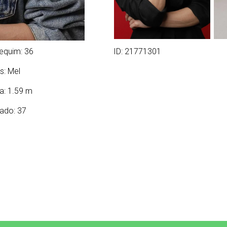
equim: 36
ID: 21771301
s:
Mel
ra: 1.59 m
ado: 37