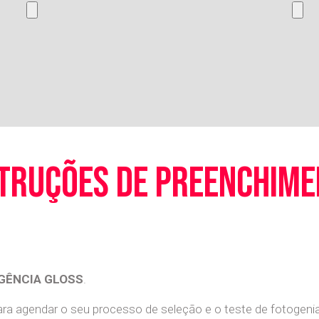
truções de preenchim
GÊNCIA GLOSS
.
a agendar o seu processo de seleção e o teste de fotogenia 