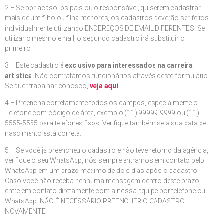
2 – Se por acaso, os pais ou o responsável, quiserem cadastrar
mais de um filho ou filha menores, os cadastros deverão ser feitos
individualmente utilizando ENDEREÇOS DE EMAIL DIFERENTES. Se
utilizar o mesmo email, o segundo cadastro irá substituir o
primeiro.
3 – Este cadastro é
exclusivo para interessados na carreira
artística
. Não contratamos funcionários através deste formulário.
Se quer trabalhar conosco,
veja aqui
.
4 – Preencha corretamente todos os campos, especialmente o
Telefone com código de área, exemplo (11) 99999-9999 ou (11)
5555-5555 para telefones fixos. Verifique também se a sua data de
nascimento está correta.
5 – Se você já preencheu o cadastro e não teve retorno da agência,
verifique o seu WhatsApp, nós sempre entramos em contato pelo
WhatsApp em um prazo máximo de dois dias após o cadastro.
Caso você não receba nenhuma mensagem dentro deste prazo,
entre em contato diretamente com a nossa equipe por telefone ou
WhatsApp. NÃO É NECESSÁRIO PREENCHER O CADASTRO
NOVAMENTE.