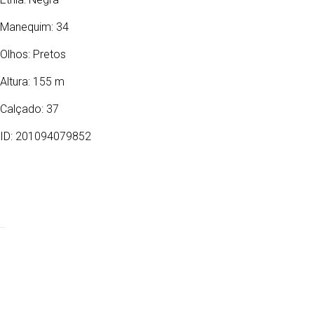
Manequim: 34
Olhos:
Pretos
Altura: 155 m
Calçado: 37
ID: 201094079852
28/02/2005