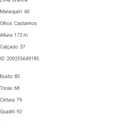
Manequim: 40
Olhos:
Castanhos
Altura: 173 m
Calçado: 37
ID: 209255649185
Busto: 85
Torax: 68
Cintura: 79
Quadril: 92
01/02/1975