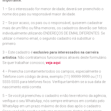
Importante:
1 – Se o interessado for menor de idade, deverá ser preenchido o
nome dos pais ou responsável maior de idade.
2 – Se por acaso, os pais ou o responsável, quiserem cadastrar
mais de um filho ou filha menores, os cadastros deverão ser feitos
individualmente utilizando ENDEREÇOS DE EMAIL DIFERENTES. Se
utilizar o mesmo email, o segundo cadastro irá substituir o
primeiro.
3 – Este cadastro é
exclusivo para interessados na carreira
artística
. Não contratamos funcionários através deste formulário.
Se quer trabalhar conosco,
veja aqui
.
4 – Preencha corretamente todos os campos, especialmente o
Telefone com código de área, exemplo (11) 99999-9999 ou (11)
5555-5555 para telefones fixos. Verifique também se a sua data de
nascimento está correta.
5 – Se você já preencheu o cadastro e não teve retorno da agência,
verifique o seu WhatsApp, nós sempre entramos em contato pelo
WhatsApp em um prazo máximo de dois dias após o cadastro.