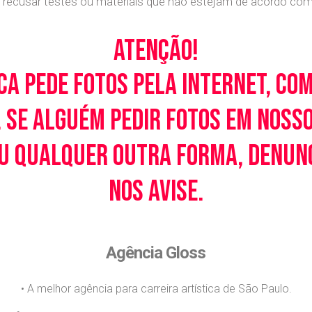
recusar testes ou materiais que não estejam de acordo com c
Atenção!
ca pede fotos pela Internet, co
 Se alguém pedir fotos em noss
u qualquer outra forma, denunci
nos avise.
Agência Gloss
• A melhor agência para carreira artística de São Paulo.