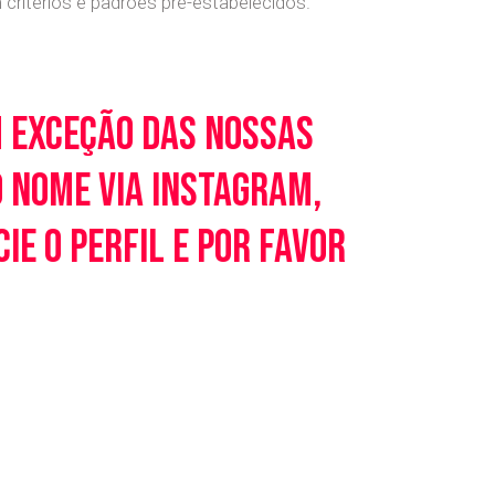
ritérios e padrões pré-estabelecidos.
m exceção das nossas
o nome via Instagram,
e o perfil e por favor