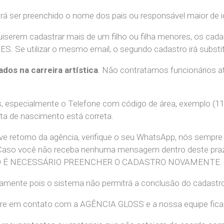
erá ser preenchido o nome dos pais ou responsável maior de i
uiserem cadastrar mais de um filho ou filha menores, os cada
e utilizar o mesmo email, o segundo cadastro irá substitui
ados na carreira artística
. Não contratamos funcionários at
 especialmente o Telefone com código de área, exemplo (11
ata de nascimento está correta.
teve retorno da agência, verifique o seu WhatsApp, nós sem
 Caso você não receba nenhuma mensagem dentro deste praz
. NÃO É NECESSÁRIO PREENCHER O CADASTRO NOVAMENTE.
retamente pois o sistema não permitrá a conclusão do cadastr
tre em contato com a AGÊNCIA GLOSS e a nossa equipe ficará