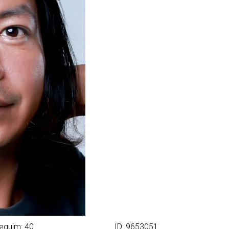
equim: 40
ID: 9653051