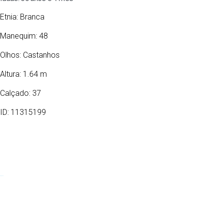
Etnia:
Branca
Manequim: 48
Olhos:
Castanhos
Altura: 1.64 m
Calçado: 37
ID: 11315199
22/06/1971