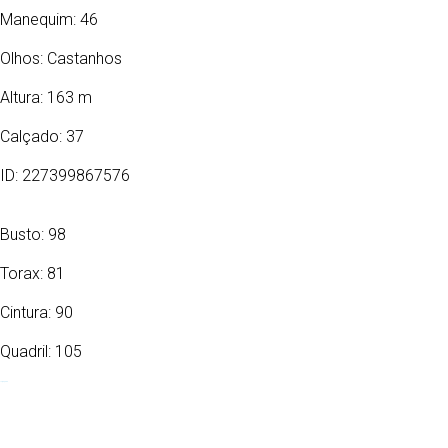
Manequim: 46
Olhos:
Castanhos
Altura: 163 m
Calçado: 37
ID: 227399867576
Busto: 98
Torax: 81
Cintura: 90
Quadril: 105
18/09/1954