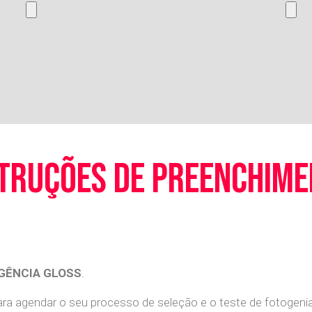
truções de preenchim
GÊNCIA GLOSS
.
a agendar o seu processo de seleção e o teste de fotogenia 