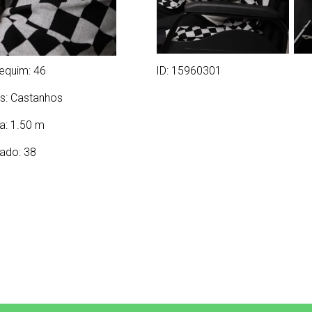
equim: 46
ID: 15960301
s:
Castanhos
ra: 1.50 m
ado: 38