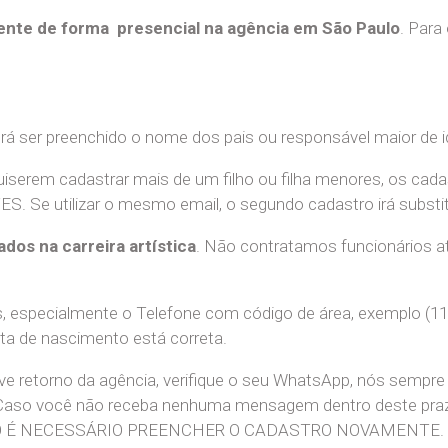
nte de forma presencial na agência em São Paulo
. Para
erá ser preenchido o nome dos pais ou responsável maior de i
uiserem cadastrar mais de um filho ou filha menores, os cada
e utilizar o mesmo email, o segundo cadastro irá substitui
ados na carreira artística
. Não contratamos funcionários at
 especialmente o Telefone com código de área, exemplo (11
ata de nascimento está correta.
teve retorno da agência, verifique o seu WhatsApp, nós sem
 Caso você não receba nenhuma mensagem dentro deste praz
. NÃO É NECESSÁRIO PREENCHER O CADASTRO NOVAMENTE.