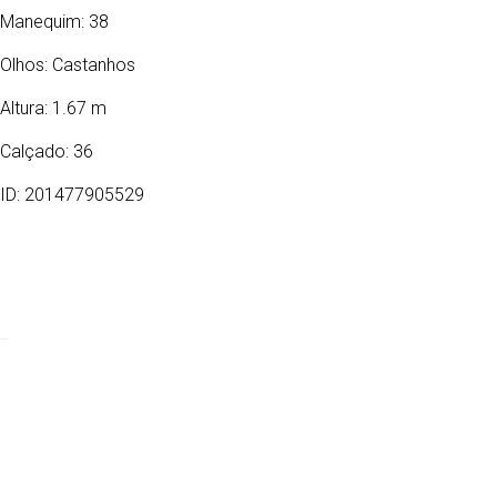
Manequim: 38
Olhos:
Castanhos
Altura: 1.67 m
Calçado: 36
ID: 201477905529
21/03/1988