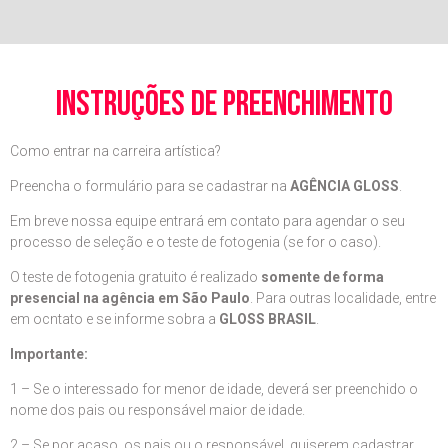
instruções de preenchimento
Como entrar na carreira artística?
Preencha o formulário para se cadastrar na
AGÊNCIA GLOSS
.
Em breve nossa equipe entrará em contato para agendar o seu
processo de seleção e o teste de fotogenia (se for o caso).
O teste de fotogenia gratuito é realizado
somente de forma
presencial na agência em São Paulo
. Para outras localidade, entre
em ocntato e se informe sobra a
GLOSS BRASIL
.
Importante:
1 – Se o interessado for menor de idade, deverá ser preenchido o
nome dos pais ou responsável maior de idade.
2 – Se por acaso, os pais ou o responsável, quiserem cadastrar