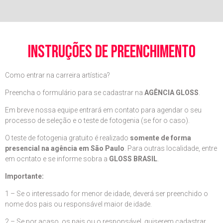
instruções de preenchimento
Como entrar na carreira artística?
Preencha o formulário para se cadastrar na
AGÊNCIA GLOSS
.
Em breve nossa equipe entrará em contato para agendar o seu
processo de seleção e o teste de fotogenia (se for o caso).
O teste de fotogenia gratuito é realizado
somente de forma
presencial na agência em São Paulo
. Para outras localidade, entre
em ocntato e se informe sobra a
GLOSS BRASIL
.
Importante:
1 – Se o interessado for menor de idade, deverá ser preenchido o
nome dos pais ou responsável maior de idade.
2 – Se por acaso, os pais ou o responsável, quiserem cadastrar