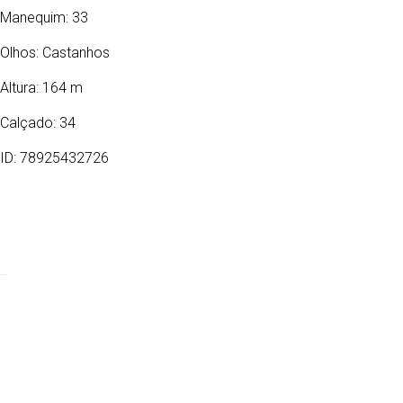
Manequim: 33
Olhos:
Castanhos
Altura: 164 m
Calçado: 34
ID: 78925432726
12/06/2007