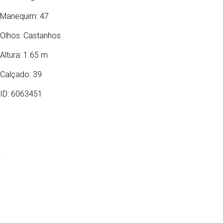
Manequim: 47
Olhos:
Castanhos
Altura: 1.65 m
Calçado: 39
ID: 6063451
17/06/1976