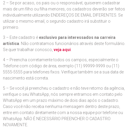
2 – Se por acaso, os pais ou o responsável, quiserem cadastrar
mais de um filho ou filha menores, os cadastros deverão ser feitos
individualmente utilizando ENDEREÇOS DE EMAIL DIFERENTES. Se
utilizar o mesmo email, o segundo cadastro irá substituir o
primeiro.
3 – Este cadastro é
exclusivo para interessados na carreira
artística
. Não contratamos funcionários através deste formulário.
Se quer trabalhar conosco,
veja aqui
.
4 – Preencha corretamente todos os campos, especialmente o
Telefone com código de área, exemplo (11) 99999-9999 ou (11)
5555-5555 para telefones fixos. Verifique também se a sua data de
nascimento está correta.
5 – Se você já preencheu o cadastro e não teve retorno da agência,
verifique o seu WhatsApp, nós sempre entramos em contato pelo
WhatsApp em um prazo máximo de dois dias após o cadastro.
Caso você não receba nenhuma mensagem dentro deste prazo,
entre em contato diretamente com a nossa equipe por telefone ou
WhatsApp. NÃO É NECESSÁRIO PREENCHER O CADASTRO
NOVAMENTE.