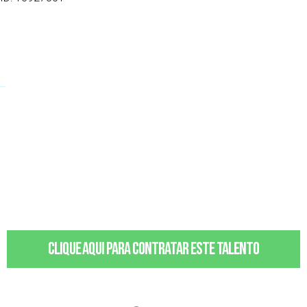
04/03/2002
Clique aqui para contratar este talento