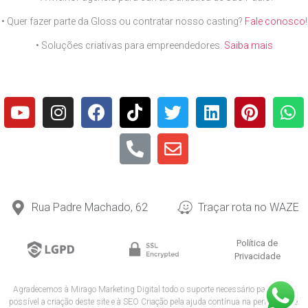
• Quer fazer parte da Gloss ou contratar nosso casting?
Fale conosco
!
• Soluções criativas para empreendedores.
Saiba mais
Rua Padre Machado, 62
Traçar rota no WAZE
Política de
Privacidade
Agradecemos à
Mirago Marketing Digital
todo o suporte necessário para tornar
possível a criação deste site e à
SEO Criação
pela ajuda contínua na performance.