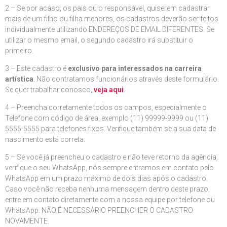
2 – Se por acaso, os pais ou o responsável, quiserem cadastrar
mais de um filho ou filha menores, os cadastros deverão ser feitos
individualmente utilizando ENDEREÇOS DE EMAIL DIFERENTES. Se
utilizar o mesmo email, o segundo cadastro irá substituir o
primeiro.
3 – Este cadastro é
exclusivo para interessados na carreira
artística
. Não contratamos funcionários através deste formulário.
Se quer trabalhar conosco,
veja aqui
.
4 – Preencha corretamente todos os campos, especialmente o
Telefone com código de área, exemplo (11) 99999-9999 ou (11)
5555-5555 para telefones fixos. Verifique também se a sua data de
nascimento está correta.
5 – Se você já preencheu o cadastro e não teve retorno da agência,
verifique o seu WhatsApp, nós sempre entramos em contato pelo
WhatsApp em um prazo máximo de dois dias após o cadastro.
Caso você não receba nenhuma mensagem dentro deste prazo,
entre em contato diretamente com a nossa equipe por telefone ou
WhatsApp. NÃO É NECESSÁRIO PREENCHER O CADASTRO
NOVAMENTE.