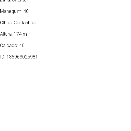
Manequim: 40
Olhos:
Castanhos
Altura: 174 m
Calçado: 40
ID: 135963025981
08/03/1971