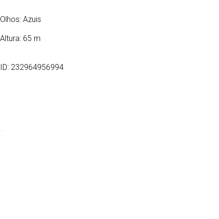
Olhos:
Azuis
Altura: 65 m
ID: 232964956994
27/12/2025