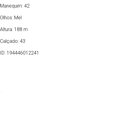
Manequim: 42
Olhos:
Mel
Altura: 188 m
Calçado: 43
ID: 194446012241
13/06/1983