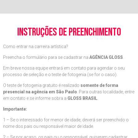
instruções de preenchimento
Como entrar na carreira artística?
Preencha o formulário para se cadastrar na
AGÊNCIA GLOSS
.
Em breve nossa equipe entrará em contato para agendar o seu
processo de seleção e o teste de fotogenia (se for o caso).
O teste de fotogenia gratuito é realizado
somente de forma
presencial na agência em São Paulo
. Para outras localidade, entre
em ocntato e se informe sobra a
GLOSS BRASIL
.
Importante:
1 – Se o interessado for menor de idade, deverá ser preenchido o
nome dos pais ou responsável maior de idade.
2 – Se por acaso, os pais ou o responsável, quiserem cadastrar