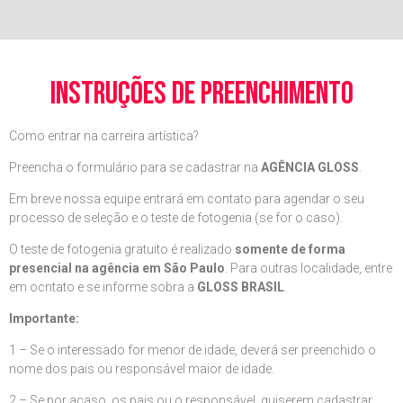
instruções de preenchimento
Como entrar na carreira artística?
Preencha o formulário para se cadastrar na
AGÊNCIA GLOSS
.
Em breve nossa equipe entrará em contato para agendar o seu
processo de seleção e o teste de fotogenia (se for o caso).
O teste de fotogenia gratuito é realizado
somente de forma
presencial na agência em São Paulo
. Para outras localidade, entre
em ocntato e se informe sobra a
GLOSS BRASIL
.
Importante:
1 – Se o interessado for menor de idade, deverá ser preenchido o
nome dos pais ou responsável maior de idade.
2 – Se por acaso, os pais ou o responsável, quiserem cadastrar