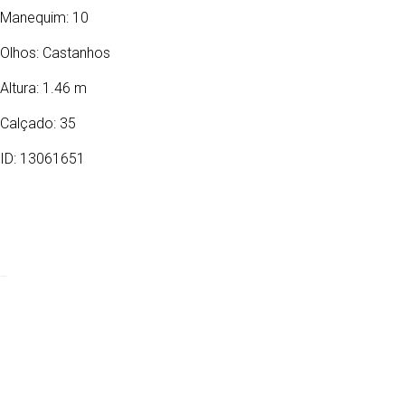
Manequim: 10
Olhos:
Castanhos
Altura: 1.46 m
Calçado: 35
ID: 13061651
14/07/2010