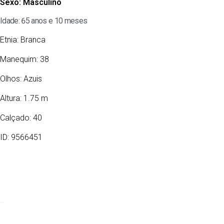
Sexo:
Masculino
Idade: 65 anos e 10 meses
Etnia:
Branca
Manequim: 38
Olhos:
Azuis
Altura: 1.75 m
Calçado: 40
ID: 9566451
07/09/1960