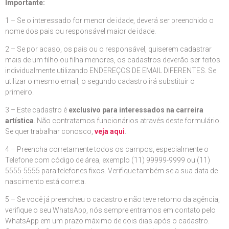
Importante:
1 – Se o interessado for menor de idade, deverá ser preenchido o
nome dos pais ou responsável maior de idade.
2 – Se por acaso, os pais ou o responsável, quiserem cadastrar
mais de um filho ou filha menores, os cadastros deverão ser feitos
individualmente utilizando ENDEREÇOS DE EMAIL DIFERENTES. Se
utilizar o mesmo email, o segundo cadastro irá substituir o
primeiro.
3 – Este cadastro é
exclusivo para interessados na carreira
artística
. Não contratamos funcionários através deste formulário.
Se quer trabalhar conosco,
veja aqui
.
4 – Preencha corretamente todos os campos, especialmente o
Telefone com código de área, exemplo (11) 99999-9999 ou (11)
5555-5555 para telefones fixos. Verifique também se a sua data de
nascimento está correta.
5 – Se você já preencheu o cadastro e não teve retorno da agência,
verifique o seu WhatsApp, nós sempre entramos em contato pelo
WhatsApp em um prazo máximo de dois dias após o cadastro.