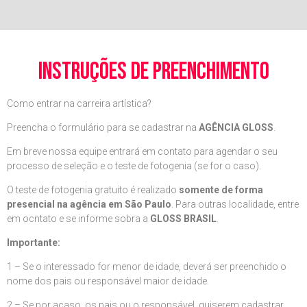
instruções de preenchimento
Como entrar na carreira artística?
Preencha o formulário para se cadastrar na
AGÊNCIA GLOSS
.
Em breve nossa equipe entrará em contato para agendar o seu
processo de seleção e o teste de fotogenia (se for o caso).
O teste de fotogenia gratuito é realizado
somente de forma
presencial na agência em São Paulo
. Para outras localidade, entre
em ocntato e se informe sobra a
GLOSS BRASIL
.
Importante:
1 – Se o interessado for menor de idade, deverá ser preenchido o
nome dos pais ou responsável maior de idade.
2 – Se por acaso, os pais ou o responsável, quiserem cadastrar