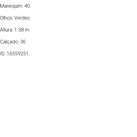
Manequim: 40
Olhos:
Verdes
Altura: 1.58 m
Calçado: 36
ID: 16559251
31/07/1976