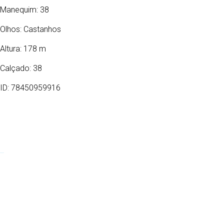
Manequim: 38
Olhos:
Castanhos
Altura: 178 m
Calçado: 38
ID: 78450959916
02/08/1995