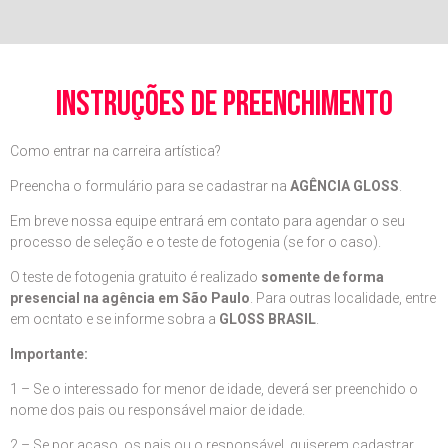
instruções de preenchimento
Como entrar na carreira artística?
Preencha o formulário para se cadastrar na
AGÊNCIA GLOSS
.
Em breve nossa equipe entrará em contato para agendar o seu
processo de seleção e o teste de fotogenia (se for o caso).
O teste de fotogenia gratuito é realizado
somente de forma
presencial na agência em São Paulo
. Para outras localidade, entre
em ocntato e se informe sobra a
GLOSS BRASIL
.
Importante:
1 – Se o interessado for menor de idade, deverá ser preenchido o
nome dos pais ou responsável maior de idade.
2 – Se por acaso, os pais ou o responsável, quiserem cadastrar