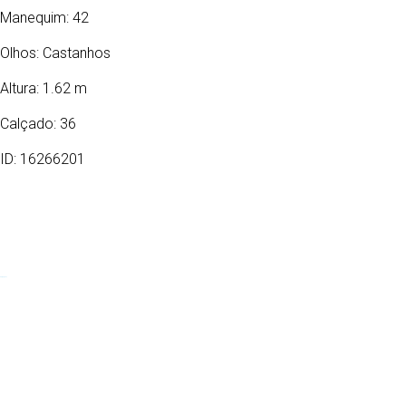
Manequim: 42
Olhos:
Castanhos
Altura: 1.62 m
Calçado: 36
ID: 16266201
09/04/1986