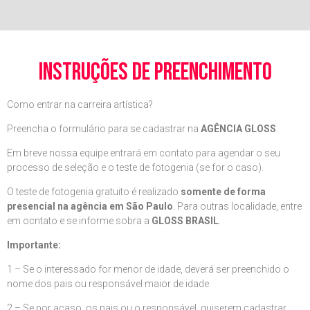
instruções de preenchimento
Como entrar na carreira artística?
Preencha o formulário para se cadastrar na
AGÊNCIA GLOSS
.
Em breve nossa equipe entrará em contato para agendar o seu
processo de seleção e o teste de fotogenia (se for o caso).
O teste de fotogenia gratuito é realizado
somente de forma
presencial na agência em São Paulo
. Para outras localidade, entre
em ocntato e se informe sobra a
GLOSS BRASIL
.
Importante:
1 – Se o interessado for menor de idade, deverá ser preenchido o
nome dos pais ou responsável maior de idade.
2 – Se por acaso, os pais ou o responsável, quiserem cadastrar