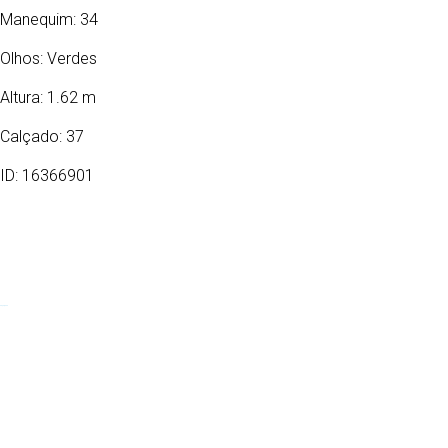
Manequim: 34
Olhos:
Verdes
Altura: 1.62 m
Calçado: 37
ID: 16366901
05/10/2009