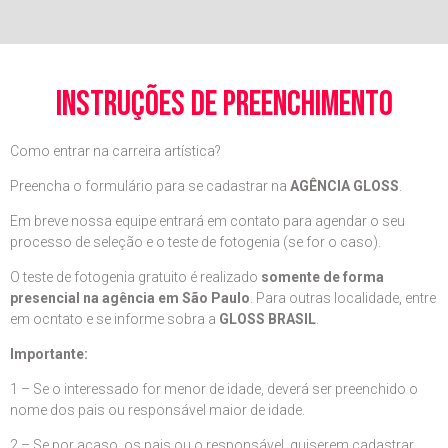
instruções de preenchimento
Como entrar na carreira artística?
Preencha o formulário para se cadastrar na
AGÊNCIA GLOSS
.
Em breve nossa equipe entrará em contato para agendar o seu
processo de seleção e o teste de fotogenia (se for o caso).
O teste de fotogenia gratuito é realizado
somente de forma
presencial na agência em São Paulo
. Para outras localidade, entre
em ocntato e se informe sobra a
GLOSS BRASIL
.
Importante:
1 – Se o interessado for menor de idade, deverá ser preenchido o
nome dos pais ou responsável maior de idade.
2 – Se por acaso, os pais ou o responsável, quiserem cadastrar