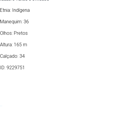
Etnia:
Indígena
Manequim: 36
Olhos:
Pretos
Altura: 165 m
Calçado: 34
ID: 9229751
09/02/1992