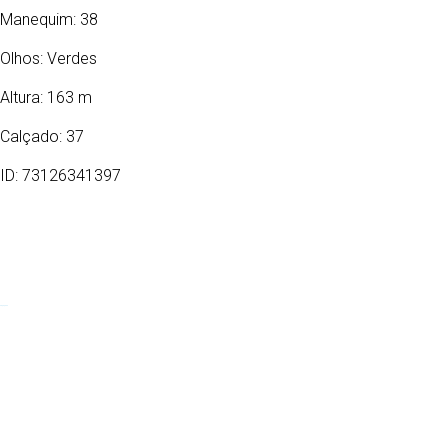
Manequim: 38
Olhos:
Verdes
Altura: 163 m
Calçado: 37
ID: 73126341397
25/10/1992