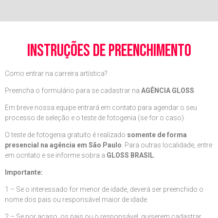
instruções de preenchimento
Como entrar na carreira artística?
Preencha o formulário para se cadastrar na
AGÊNCIA GLOSS
.
Em breve nossa equipe entrará em contato para agendar o seu
processo de seleção e o teste de fotogenia (se for o caso).
O teste de fotogenia gratuito é realizado
somente de forma
presencial na agência em São Paulo
. Para outras localidade, entre
em ocntato e se informe sobra a
GLOSS BRASIL
.
Importante:
1 – Se o interessado for menor de idade, deverá ser preenchido o
nome dos pais ou responsável maior de idade.
2 – Se por acaso, os pais ou o responsável, quiserem cadastrar