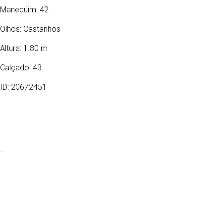
Manequim: 42
Olhos:
Castanhos
Altura: 1.80 m
Calçado: 43
ID: 20672451
22/08/1995