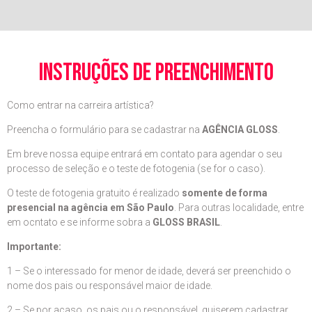
instruções de preenchimento
Como entrar na carreira artística?
Preencha o formulário para se cadastrar na
AGÊNCIA GLOSS
.
Em breve nossa equipe entrará em contato para agendar o seu
processo de seleção e o teste de fotogenia (se for o caso).
O teste de fotogenia gratuito é realizado
somente de forma
presencial na agência em São Paulo
. Para outras localidade, entre
em ocntato e se informe sobra a
GLOSS BRASIL
.
Importante:
1 – Se o interessado for menor de idade, deverá ser preenchido o
nome dos pais ou responsável maior de idade.
2 – Se por acaso, os pais ou o responsável, quiserem cadastrar