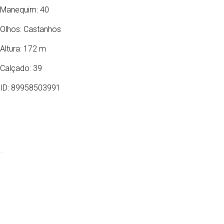
Manequim: 40
Olhos:
Castanhos
Altura: 172 m
Calçado: 39
ID: 89958503991
21/12/1991