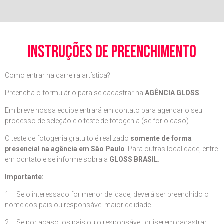
instruções de preenchimento
Como entrar na carreira artística?
Preencha o formulário para se cadastrar na
AGÊNCIA GLOSS
.
Em breve nossa equipe entrará em contato para agendar o seu
processo de seleção e o teste de fotogenia (se for o caso).
O teste de fotogenia gratuito é realizado
somente de forma
presencial na agência em São Paulo
. Para outras localidade, entre
em ocntato e se informe sobra a
GLOSS BRASIL
.
Importante:
1 – Se o interessado for menor de idade, deverá ser preenchido o
nome dos pais ou responsável maior de idade.
2 – Se por acaso, os pais ou o responsável, quiserem cadastrar