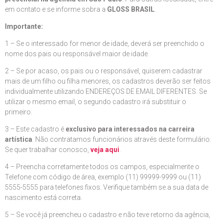
em ocntato e se informe sobra a
GLOSS BRASIL
.
Importante:
1 – Se o interessado for menor de idade, deverá ser preenchido o
nome dos pais ou responsável maior de idade.
2 – Se por acaso, os pais ou o responsável, quiserem cadastrar
mais de um filho ou filha menores, os cadastros deverão ser feitos
individualmente utilizando ENDEREÇOS DE EMAIL DIFERENTES. Se
utilizar o mesmo email, o segundo cadastro irá substituir o
primeiro.
3 – Este cadastro é
exclusivo para interessados na carreira
artística
. Não contratamos funcionários através deste formulário.
Se quer trabalhar conosco,
veja aqui
.
4 – Preencha corretamente todos os campos, especialmente o
Telefone com código de área, exemplo (11) 99999-9999 ou (11)
5555-5555 para telefones fixos. Verifique também se a sua data de
nascimento está correta.
5 – Se você já preencheu o cadastro e não teve retorno da agência,