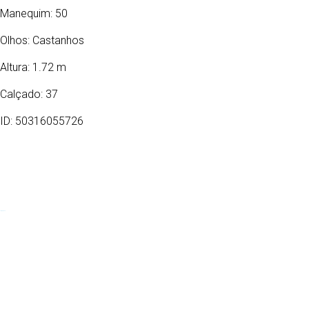
Manequim: 50
Olhos:
Castanhos
Altura: 1.72 m
Calçado: 37
ID: 50316055726
12/02/1974