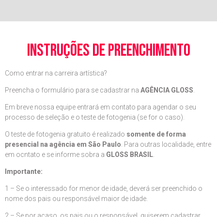
instruções de preenchimento
Como entrar na carreira artística?
Preencha o formulário para se cadastrar na
AGÊNCIA GLOSS
.
Em breve nossa equipe entrará em contato para agendar o seu
processo de seleção e o teste de fotogenia (se for o caso).
O teste de fotogenia gratuito é realizado
somente de forma
presencial na agência em São Paulo
. Para outras localidade, entre
em ocntato e se informe sobra a
GLOSS BRASIL
.
Importante:
1 – Se o interessado for menor de idade, deverá ser preenchido o
nome dos pais ou responsável maior de idade.
2 – Se por acaso, os pais ou o responsável, quiserem cadastrar