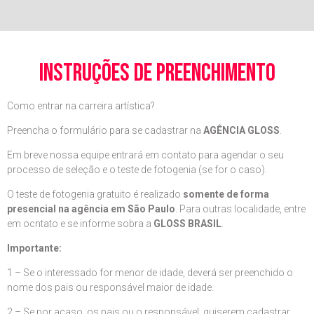
instruções de preenchimento
Como entrar na carreira artística?
Preencha o formulário para se cadastrar na
AGÊNCIA GLOSS
.
Em breve nossa equipe entrará em contato para agendar o seu
processo de seleção e o teste de fotogenia (se for o caso).
O teste de fotogenia gratuito é realizado
somente de forma
presencial na agência em São Paulo
. Para outras localidade, entre
em ocntato e se informe sobra a
GLOSS BRASIL
.
Importante:
1 – Se o interessado for menor de idade, deverá ser preenchido o
nome dos pais ou responsável maior de idade.
2 – Se por acaso, os pais ou o responsável, quiserem cadastrar