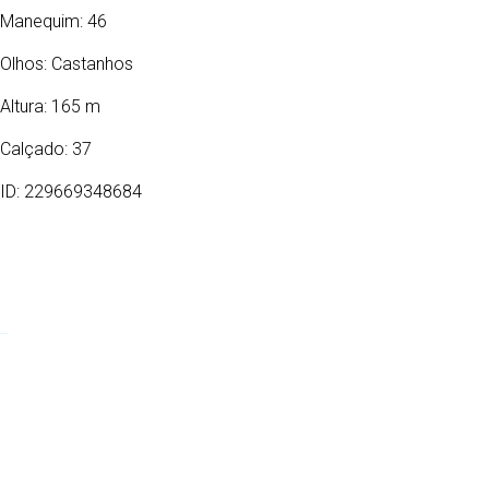
Manequim: 46
Olhos:
Castanhos
Altura: 165 m
Calçado: 37
ID: 229669348684
26/01/1988