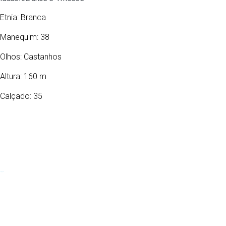
Etnia:
Branca
Manequim: 38
Olhos:
Castanhos
Altura: 160 m
Calçado: 35
13/03/1994