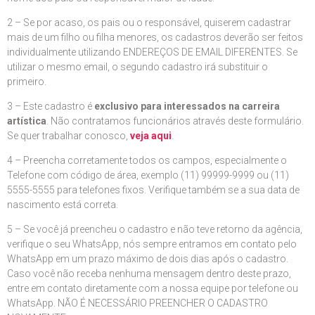
2 – Se por acaso, os pais ou o responsável, quiserem cadastrar
mais de um filho ou filha menores, os cadastros deverão ser feitos
individualmente utilizando ENDEREÇOS DE EMAIL DIFERENTES. Se
utilizar o mesmo email, o segundo cadastro irá substituir o
primeiro.
3 – Este cadastro é
exclusivo para interessados na carreira
artística
. Não contratamos funcionários através deste formulário.
Se quer trabalhar conosco,
veja aqui
.
4 – Preencha corretamente todos os campos, especialmente o
Telefone com código de área, exemplo (11) 99999-9999 ou (11)
5555-5555 para telefones fixos. Verifique também se a sua data de
nascimento está correta.
5 – Se você já preencheu o cadastro e não teve retorno da agência,
verifique o seu WhatsApp, nós sempre entramos em contato pelo
WhatsApp em um prazo máximo de dois dias após o cadastro.
Caso você não receba nenhuma mensagem dentro deste prazo,
entre em contato diretamente com a nossa equipe por telefone ou
WhatsApp. NÃO É NECESSÁRIO PREENCHER O CADASTRO