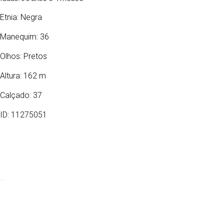
Etnia:
Negra
Manequim: 36
Olhos:
Pretos
Altura: 162 m
Calçado: 37
ID: 11275051
20/03/1996