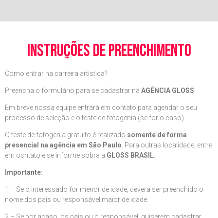
instruções de preenchimento
Como entrar na carreira artística?
Preencha o formulário para se cadastrar na
AGÊNCIA GLOSS
.
Em breve nossa equipe entrará em contato para agendar o seu
processo de seleção e o teste de fotogenia (se for o caso).
O teste de fotogenia gratuito é realizado
somente de forma
presencial na agência em São Paulo
. Para outras localidade, entre
em ocntato e se informe sobra a
GLOSS BRASIL
.
Importante:
1 – Se o interessado for menor de idade, deverá ser preenchido o
nome dos pais ou responsável maior de idade.
2 – Se por acaso, os pais ou o responsável, quiserem cadastrar