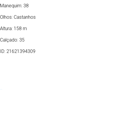
Manequim: 38
Olhos:
Castanhos
Altura: 158 m
Calçado: 35
ID: 21621394309
28/10/1991