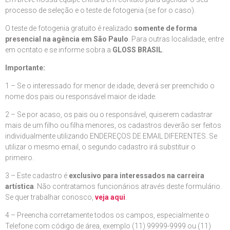
processo de seleção e o teste de fotogenia (se for o caso).
O teste de fotogenia gratuito é realizado
somente de forma
presencial na agência em São Paulo
. Para outras localidade, entre
em ocntato e se informe sobra a
GLOSS BRASIL
.
Importante:
1 – Se o interessado for menor de idade, deverá ser preenchido o
nome dos pais ou responsável maior de idade.
2 – Se por acaso, os pais ou o responsável, quiserem cadastrar
mais de um filho ou filha menores, os cadastros deverão ser feitos
individualmente utilizando ENDEREÇOS DE EMAIL DIFERENTES. Se
utilizar o mesmo email, o segundo cadastro irá substituir o
primeiro.
3 – Este cadastro é
exclusivo para interessados na carreira
artística
. Não contratamos funcionários através deste formulário.
Se quer trabalhar conosco,
veja aqui
.
4 – Preencha corretamente todos os campos, especialmente o
Telefone com código de área, exemplo (11) 99999-9999 ou (11)