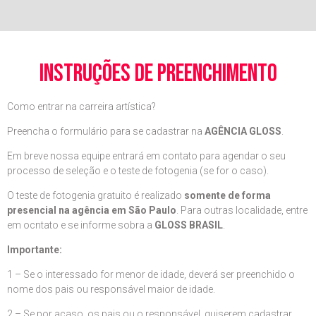
instruções de preenchimento
Como entrar na carreira artística?
Preencha o formulário para se cadastrar na
AGÊNCIA GLOSS
.
Em breve nossa equipe entrará em contato para agendar o seu
processo de seleção e o teste de fotogenia (se for o caso).
O teste de fotogenia gratuito é realizado
somente de forma
presencial na agência em São Paulo
. Para outras localidade, entre
em ocntato e se informe sobra a
GLOSS BRASIL
.
Importante:
1 – Se o interessado for menor de idade, deverá ser preenchido o
nome dos pais ou responsável maior de idade.
2 – Se por acaso, os pais ou o responsável, quiserem cadastrar