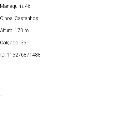
Manequim: 46
Olhos:
Castanhos
Altura: 170 m
Calçado: 36
ID: 115276871488
19/09/1985