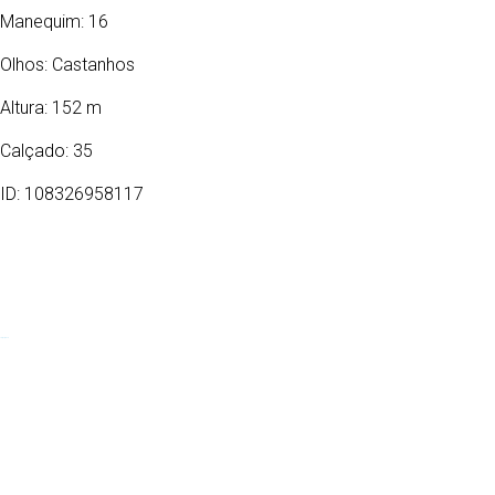
Manequim: 16
Olhos:
Castanhos
Altura: 152 m
Calçado: 35
ID: 108326958117
10/01/2012