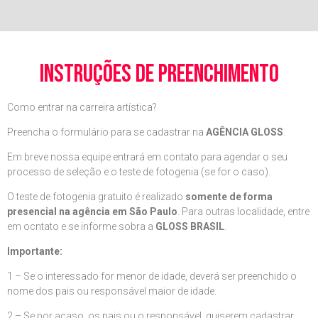
instruções de preenchimento
Como entrar na carreira artística?
Preencha o formulário para se cadastrar na
AGÊNCIA GLOSS
.
Em breve nossa equipe entrará em contato para agendar o seu
processo de seleção e o teste de fotogenia (se for o caso).
O teste de fotogenia gratuito é realizado
somente de forma
presencial na agência em São Paulo
. Para outras localidade, entre
em ocntato e se informe sobra a
GLOSS BRASIL
.
Importante:
1 – Se o interessado for menor de idade, deverá ser preenchido o
nome dos pais ou responsável maior de idade.
2 – Se por acaso, os pais ou o responsável, quiserem cadastrar