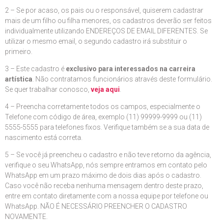
2 – Se por acaso, os pais ou o responsável, quiserem cadastrar
mais de um filho ou filha menores, os cadastros deverão ser feitos
individualmente utilizando ENDEREÇOS DE EMAIL DIFERENTES. Se
utilizar o mesmo email, o segundo cadastro irá substituir o
primeiro.
3 – Este cadastro é
exclusivo para interessados na carreira
artística
. Não contratamos funcionários através deste formulário.
Se quer trabalhar conosco,
veja aqui
.
4 – Preencha corretamente todos os campos, especialmente o
Telefone com código de área, exemplo (11) 99999-9999 ou (11)
5555-5555 para telefones fixos. Verifique também se a sua data de
nascimento está correta.
5 – Se você já preencheu o cadastro e não teve retorno da agência,
verifique o seu WhatsApp, nós sempre entramos em contato pelo
WhatsApp em um prazo máximo de dois dias após o cadastro.
Caso você não receba nenhuma mensagem dentro deste prazo,
entre em contato diretamente com a nossa equipe por telefone ou
WhatsApp. NÃO É NECESSÁRIO PREENCHER O CADASTRO
NOVAMENTE.