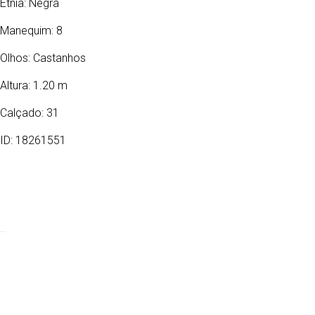
Etnia:
Negra
Manequim: 8
Olhos:
Castanhos
Altura: 1.20 m
Calçado: 31
ID: 18261551
03/05/2018