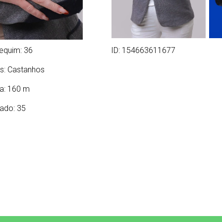
equim: 36
ID: 154663611677
s:
Castanhos
ra: 160 m
ado: 35