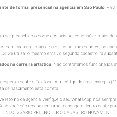
nte de forma presencial na agência em São Paulo
. Para
erá ser preenchido o nome dos pais ou responsável maior de i
uiserem cadastrar mais de um filho ou filha menores, os cada
e utilizar o mesmo email, o segundo cadastro irá substitui
ados na carreira artística
. Não contratamos funcionários at
 especialmente o Telefone com código de área, exemplo (11
ata de nascimento está correta.
teve retorno da agência, verifique o seu WhatsApp, nós sem
 Caso você não receba nenhuma mensagem dentro deste praz
. NÃO É NECESSÁRIO PREENCHER O CADASTRO NOVAMENTE.