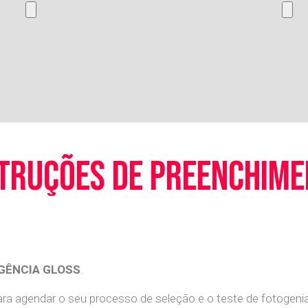
truções de preenchim
GÊNCIA GLOSS
.
a agendar o seu processo de seleção e o teste de fotogenia 