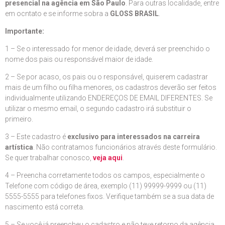
presencial na agência em São Paulo
. Para outras localidade, entre
em ocntato e se informe sobra a
GLOSS BRASIL
.
Importante:
1 – Se o interessado for menor de idade, deverá ser preenchido o
nome dos pais ou responsável maior de idade.
2 – Se por acaso, os pais ou o responsável, quiserem cadastrar
mais de um filho ou filha menores, os cadastros deverão ser feitos
individualmente utilizando ENDEREÇOS DE EMAIL DIFERENTES. Se
utilizar o mesmo email, o segundo cadastro irá substituir o
primeiro.
3 – Este cadastro é
exclusivo para interessados na carreira
artística
. Não contratamos funcionários através deste formulário.
Se quer trabalhar conosco,
veja aqui
.
4 – Preencha corretamente todos os campos, especialmente o
Telefone com código de área, exemplo (11) 99999-9999 ou (11)
5555-5555 para telefones fixos. Verifique também se a sua data de
nascimento está correta.
5 – Se você já preencheu o cadastro e não teve retorno da agência,