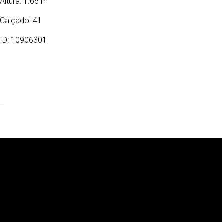
Altura: 1.66 m
Calçado: 41
ID: 10906301
27/02/1970