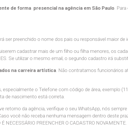
nte de forma presencial na agência em São Paulo
. Para
erá ser preenchido o nome dos pais ou responsável maior de i
uiserem cadastrar mais de um filho ou filha menores, os cada
e utilizar o mesmo email, o segundo cadastro irá substitui
ados na carreira artística
. Não contratamos funcionários at
 especialmente o Telefone com código de área, exemplo (11
ata de nascimento está correta.
teve retorno da agência, verifique o seu WhatsApp, nós sem
 Caso você não receba nenhuma mensagem dentro deste praz
. NÃO É NECESSÁRIO PREENCHER O CADASTRO NOVAMENTE.