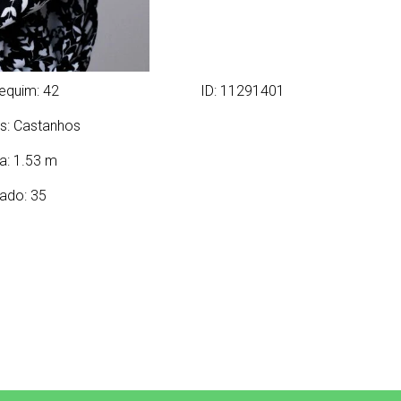
equim: 42
ID: 11291401
s:
Castanhos
ra: 1.53 m
ado: 35