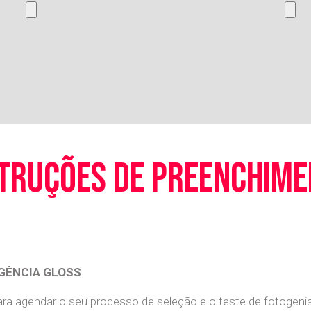
truções de preenchim
GÊNCIA GLOSS
.
a agendar o seu processo de seleção e o teste de fotogenia 